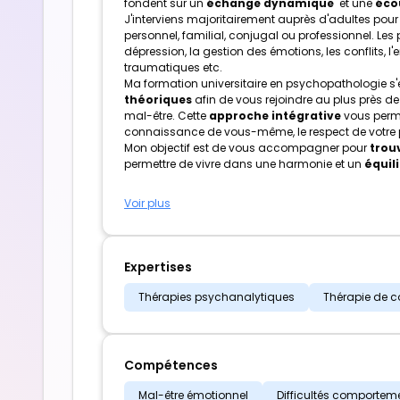
fondent sur un
échange dynamique
et une
écou
J'interviens majoritairement auprès d'adultes pour l
personnel, familial, conjugal ou professionnel. Les
dépression, la gestion des émotions, les conflits, l'e
traumatiques etc.
Ma formation universitaire en psychopathologie s'e
théoriques
afin de vous rejoindre au plus près 
mal-être. Cette
approche intégrative
vous perme
connaissance de vous-même, le respect de votre pe
Mon objectif est de vous accompagner pour
trouv
permettre de vivre dans une harmonie et un
équil
Voir plus
Expertises
Thérapies psychanalytiques
Thérapie de c
Compétences
Mal-être émotionnel
Difficultés comportem