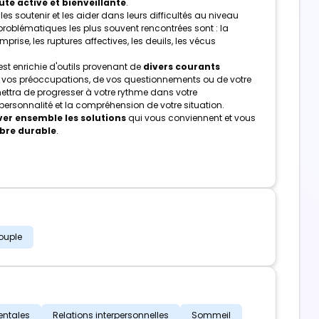
te active et bienveillante
.
es soutenir et les aider dans leurs difficultés au niveau
 problématiques les plus souvent rencontrées sont : la
mprise, les ruptures affectives, les deuils, les vécus
st enrichie d'outils provenant de
divers courants
de vos préoccupations, de vos questionnements ou de votre
ttra de progresser à votre rythme dans votre
rsonnalité et la compréhension de votre situation.
er ensemble les solutions
qui vous conviennent et vous
ibre durable
.
ouple
entales
Relations interpersonnelles
Sommeil