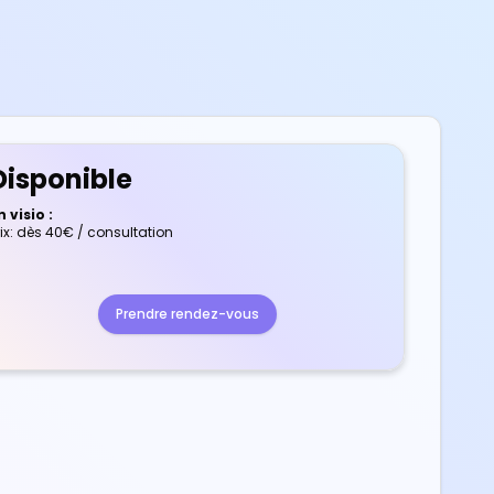
Disponible
n visio :
rix: dès
40
€ / consultation
Prendre rendez-vous