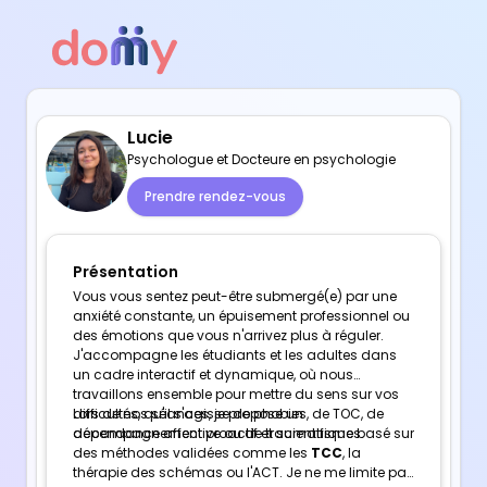
Lucie
Psychologue et Docteure en psychologie
Prendre rendez-vous
Présentation
Vous vous sentez peut-être submergé(e) par une
anxiété constante, un épuisement professionnel ou
des émotions que vous n'arrivez plus à réguler.
J'accompagne les étudiants et les adultes dans
un cadre interactif et dynamique, où nous
travaillons ensemble pour mettre du sens sur vos
difficultés, qu'il s'agisse de phobies, de TOC, de
Lors de nos séances, je propose un
dépendance affective ou de traumatismes.
accompagnement proactif et scientifique basé sur
des méthodes validées comme les
TCC
, la
thérapie des schémas ou l'ACT. Je ne me limite pas